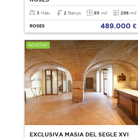
3
Hab.
2
Banys
85
m
298
m
2
2
489.000 €
ROSES
NOVETAT
EXCLUSIVA MASIA DEL SEGLE XVI