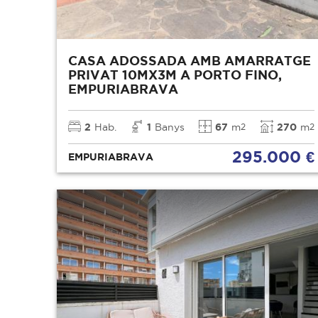
CASA ADOSSADA AMB AMARRATGE
PRIVAT 10MX3M A PORTO FINO,
EMPURIABRAVA
2
Hab.
1
Banys
67
m
270
m
2
2
295.000 €
EMPURIABRAVA