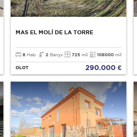
MAS EL MOLÍ DE LA TORRE
8
Hab.
2
Banys
725
m
108000
m
2
2
290.000 €
OLOT