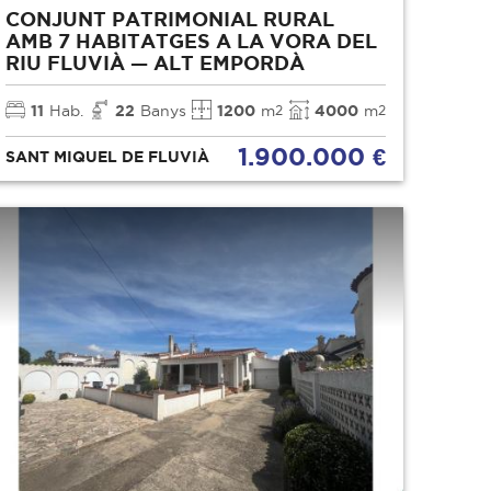
CONJUNT PATRIMONIAL RURAL
AMB 7 HABITATGES A LA VORA DEL
RIU FLUVIÀ — ALT EMPORDÀ
11
Hab.
22
Banys
1200
m
4000
m
2
2
1.900.000 €
SANT MIQUEL DE FLUVIÀ