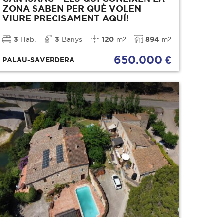
ZONA SABEN PER QUÈ VOLEN
VIURE PRECISAMENT AQUÍ!
3
Hab.
3
Banys
120
m
894
m
2
2
650.000 €
PALAU-SAVERDERA