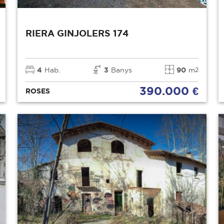
RIERA GINJOLERS 174
4
Hab.
3
Banys
90
m
2
390.000 €
ROSES