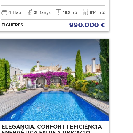
4
Hab.
3
Banys
185
m
614
m
2
2
990.000 €
FIGUERES
ELEGÀNCIA, CONFORT I EFICIÈNCIA
ENERGÈTICA EN UNA UBICACIÓ