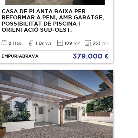
CASA DE PLANTA BAIXA PER
REFORMAR A PENI, AMB GARATGE,
POSSIBILITAT DE PISCINA I
ORIENTACIÓ SUD-OEST.
2
Hab.
1
Banys
109
m
353
m
2
2
379.000 €
EMPURIABRAVA