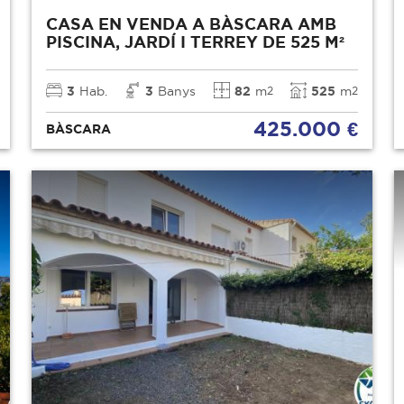
CASA EN VENDA A BÀSCARA AMB
PISCINA, JARDÍ I TERREY DE 525 M²
3
Hab.
3
Banys
82
m
525
m
2
2
425.000 €
BÀSCARA