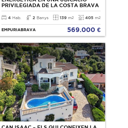
PRIVILEGIADA DE LA COSTA BRAVA
4
Hab.
2
Banys
139
m
405
m
2
2
569.000 €
EMPURIABRAVA
CAN ISAAC – ELS QUI CONEIXEN LA