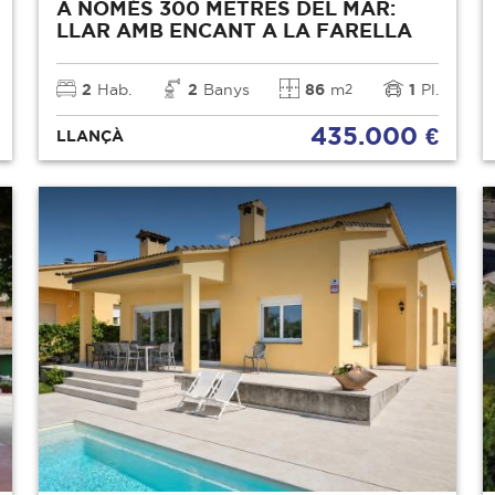
A NOMÉS 300 METRES DEL MAR:
LLAR AMB ENCANT A LA FARELLA
2
Hab.
2
Banys
86
m
1
Pl.
2
435.000 €
LLANÇÀ