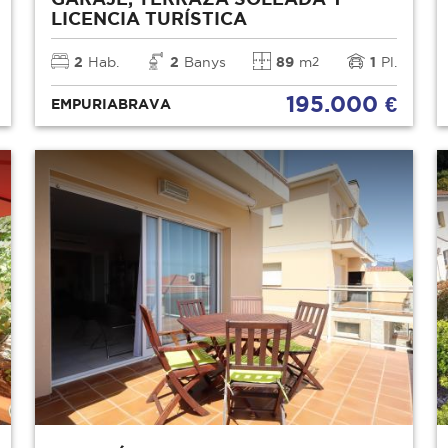
LICENCIA TURÍSTICA
2
Hab.
2
Banys
89
m
1
Pl.
2
195.000 €
EMPURIABRAVA