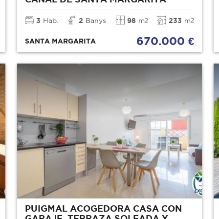
3
Hab.
2
Banys
98
m
233
m
2
2
670.000 €
SANTA MARGARITA
PUIGMAL ACOGEDORA CASA CON
GARAJE, TERRAZA SOLEADA Y