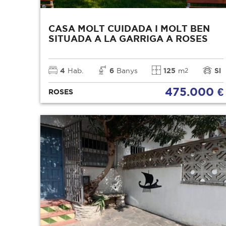
CASA MOLT CUIDADA I MOLT BEN
SITUADA A LA GARRIGA A ROSES
4
Hab.
6
Banys
125
m
Si
2
475.000 €
ROSES