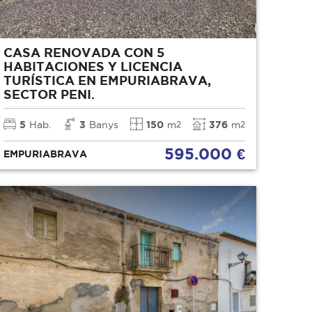
CASA RENOVADA CON 5
HABITACIONES Y LICENCIA
TURÍSTICA EN EMPURIABRAVA,
SECTOR PENI.
5
Hab.
3
Banys
150
m
376
m
2
2
595.000 €
EMPURIABRAVA