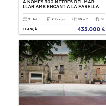
A NOMÉS 300 METRES DEL MAR:
LLAR AMB ENCANT A LA FARELLA
2
Hab.
2
Banys
86
m
Si
2
435.000 €
LLANÇÀ