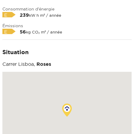
Consommation d'énergie
E
239
kW h m² / année
Émissions
E
56
kg CO₂ m² / année
Situation
Carrer Lisboa,
Roses