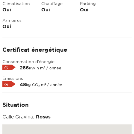
Climatisation
Chauffage
Parking
Oui
Oui
Oui
Armoires
Oui
Certificat énergétique
Consommation d'énergie
G
286
kW h m² / année
Émissions
G
48
kg CO₂ m² / année
Situation
Calle Gravina,
Roses