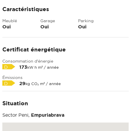
Caractéristiques
Meublé
Garage
Parking
Oui
Oui
Oui
Certificat énergétique
Consommation d'énergie
D
173
kW h m² / année
Émissions
D
29
kg CO₂ m² / année
Situation
Sector Peni,
Empuriabrava