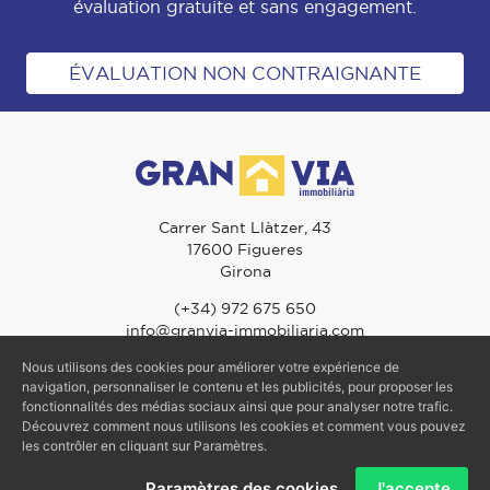
évaluation gratuite et sans engagement.
ÉVALUATION NON CONTRAIGNANTE
Carrer Sant Llàtzer, 43
17600 Figueres
Girona
(+34) 972 675 650
info@granvia-immobiliaria.com
Nous utilisons des cookies pour améliorer votre expérience de
navigation, personnaliser le contenu et les publicités, pour proposer les
© 2026 Gran Via Immobiliària - TOUS DROITS RÉSERVÉS
fonctionnalités des médias sociaux ainsi que pour analyser notre trafic.
Découvrez comment nous utilisons les cookies et comment vous pouvez
Mentions Légales
-
Politique de confidentialité
-
Politique des Cookies
les contrôler en cliquant sur Paramètres.
Paramètres des cookies
J'accepte
Prix de vente: