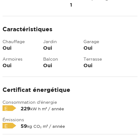
1
Caractéristiques
Chauffage
Jardin
Garage
Oui
Oui
Oui
Armoires
Balcon
Terrasse
Oui
Oui
Oui
Certificat énergétique
Consommation d'énergie
E
229
kW h m² / année
Émissions
E
59
kg CO₂ m² / année