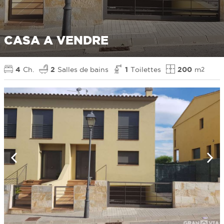
CASA A VENDRE
4
Ch.
2
Salles de bains
1
Toilettes
200
m
2