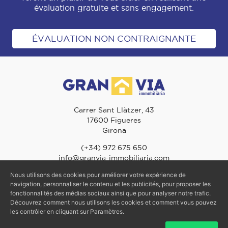
évaluation gratuite et sans engagement.
ÉVALUATION NON CONTRAIGNANTE
Carrer Sant Llàtzer, 43
17600 Figueres
Girona
(+34) 972 675 650
info@granvia-immobiliaria.com
Nous utilisons des cookies pour améliorer votre expérience de
navigation, personnaliser le contenu et les publicités, pour proposer les
fonctionnalités des médias sociaux ainsi que pour analyser notre trafic.
© 2026 Gran Via Immobiliària - TOUS DROITS RÉSERVÉS
Découvrez comment nous utilisons les cookies et comment vous pouvez
Mentions Légales
-
Politique de confidentialité
-
Politique des Cookies
les contrôler en cliquant sur Paramètres.