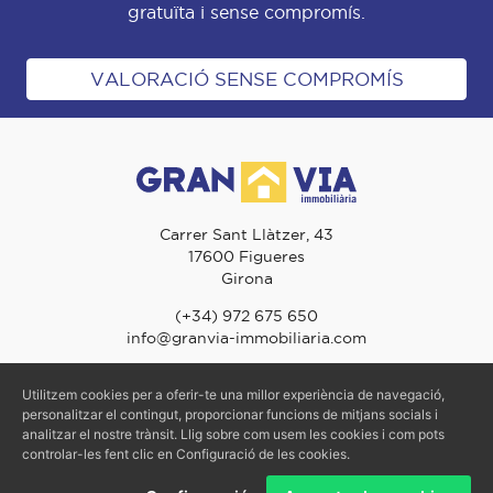
gratuïta i sense compromís.
VALORACIÓ SENSE COMPROMÍS
Carrer Sant Llàtzer, 43
17600 Figueres
Girona
(+34) 972 675 650
info@granvia-immobiliaria.com
Utilitzem cookies per a oferir-te una millor experiència de navegació,
© 2026 Gran Via Immobiliària - TOTS ELS DRETS RESERVATS
personalitzar el contingut, proporcionar funcions de mitjans socials i
analitzar el nostre trànsit. Llig sobre com usem les cookies i com pots
Avís Legal
-
Política de Privacitat
-
Política de Cookies
controlar-les fent clic en Configuració de les cookies.