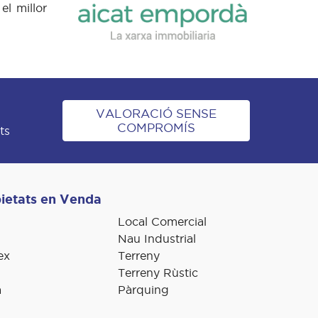
el millor
VALORACIÓ SENSE
COMPROMÍS
ts
ietats en Venda
Local Comercial
Nau Industrial
ex
Terreny
Terreny Rùstic
a
Pàrquing