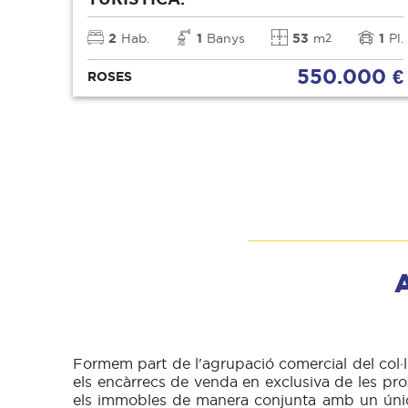
2
Hab.
1
Banys
53
m
1
Pl.
2
550.000 €
ROSES
A
Formem part de l'agrupació comercial del col·
els encàrrecs de venda en exclusiva de les pr
els immobles de manera conjunta amb un únic o