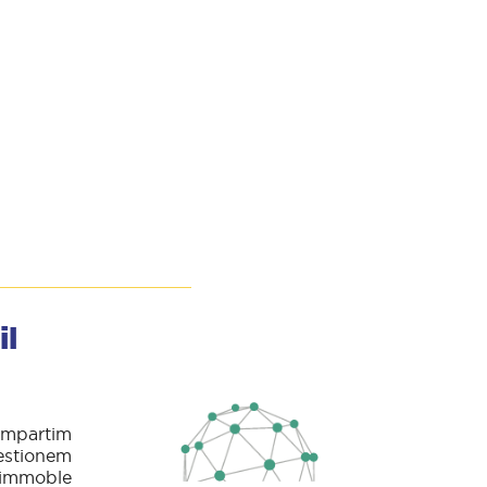
il
compartim
Gestionem
l'immoble