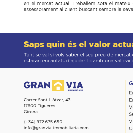
en el mercat actual. Treballem sota el mateix 
assessorament al client buscant sempre la seva 
Saps quin és el valor act
Tant se val si vols saber el seu preu de mercat 
estaran encantats d'ajudar-lo amb una valoraci
G
E
E
Carrer Sant Llàtzer, 43
17600 Figueres
V
Girona
S
V
(+34) 972 675 650
info@granvia-immobiliaria.com
C