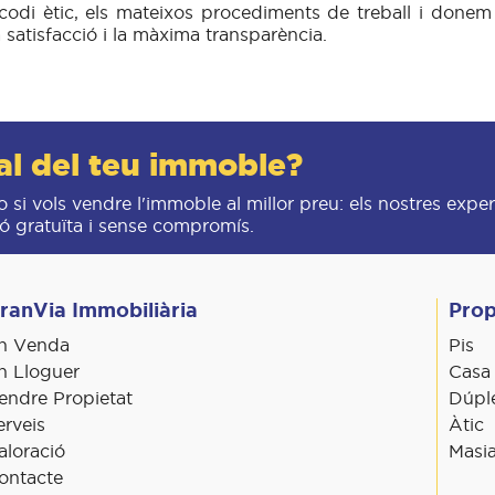
codi ètic, els mateixos procediments de treball i donem 
satisfacció i la màxima transparència.
ual del teu immoble?
o si vols vendre l'immoble al millor preu: els nostres exper
ó gratuïta i sense compromís.
ranVia Immobiliària
Prop
n Venda
Pis
n Lloguer
Casa
endre Propietat
Dúpl
erveis
Àtic
aloració
Masi
ontacte