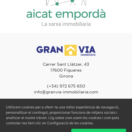
Carrer Sant Llàtzer, 43
17600 Figueres
Girona
(+34) 972 675 650
info@granvia-immobiliaria.com
Utilitzem cookies per a oferir-te una millor experiència de navegació,
personalitzar el contingut, proporcionar funcions de mitjans socials i
© 2026 Gran Via Immobiliària - TOTS ELS DRETS RESERVATS
analitzar el nostre trànsit. Llig sobre com usem les cookies i com pots
Avís Legal
-
Política de Privacitat
-
Política de Cookies
controlar-les fent clic en Configuració de les cookies.