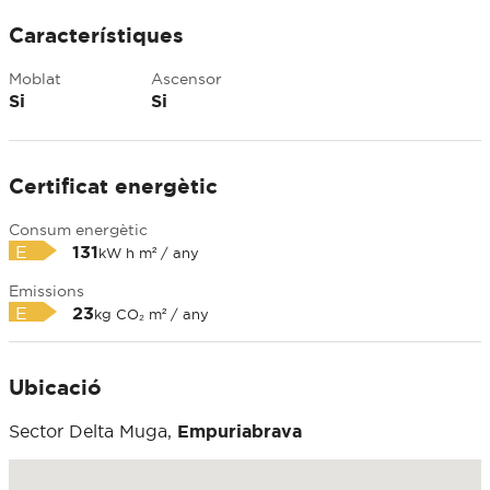
Característiques
Moblat
Ascensor
Si
Si
Certificat energètic
Consum energètic
E
131
kW h m² / any
Emissions
E
23
kg CO₂ m² / any
Ubicació
Sector Delta Muga,
Empuriabrava