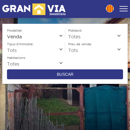
Skip
to
navigation
Skip
to
Modalitat:
Població:
content
Tipus d'Immoble:
Preu de venda:
Habitacions:
BUSCAR