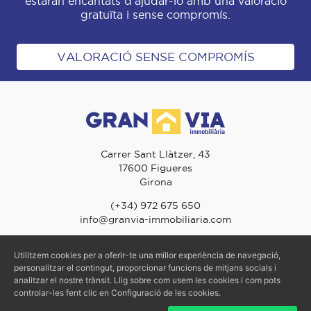
estaran encantats d'ajudar-lo amb una valoració
gratuïta i sense compromís.
VALORACIÓ SENSE COMPROMÍS
Carrer Sant Llàtzer, 43
17600 Figueres
Girona
(+34) 972 675 650
info@granvia-immobiliaria.com
Utilitzem cookies per a oferir-te una millor experiència de navegació,
personalitzar el contingut, proporcionar funcions de mitjans socials i
© 2026 Gran Via Immobiliària - TOTS ELS DRETS RESERVATS
analitzar el nostre trànsit. Llig sobre com usem les cookies i com pots
Avís Legal
-
Política de Privacitat
-
Política de Cookies
controlar-les fent clic en Configuració de les cookies.