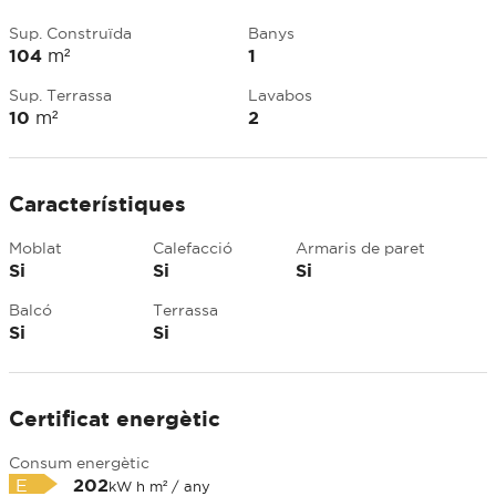
Sup. Construïda
Banys
104
m²
1
Sup. Terrassa
Lavabos
10
m²
2
Característiques
Moblat
Calefacció
Armaris de paret
Si
Si
Si
Balcó
Terrassa
Si
Si
Certificat energètic
Consum energètic
E
202
kW h m² / any