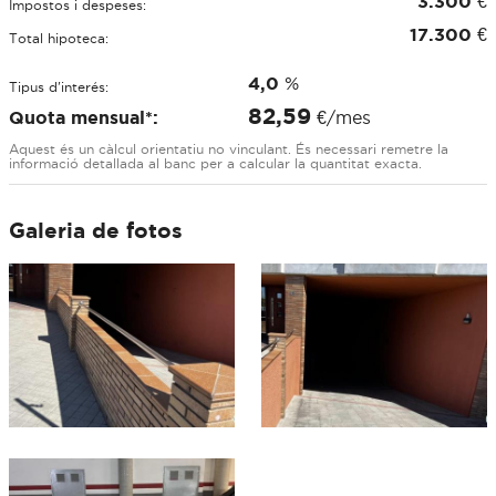
3.300
€
Impostos i despeses:
17.300
€
Total hipoteca:
4,0
%
Tipus d'interés:
82,59
Quota mensual*:
€/mes
Aquest és un càlcul orientatiu no vinculant. És necessari remetre la
informació detallada al banc per a calcular la quantitat exacta.
Galeria de fotos